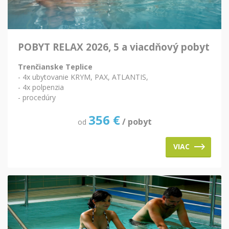
POBYT RELAX 2026, 5 a viacdňový pobyt
Trenčianske Teplice
- 4x ubytovanie KRYM, PAX, ATLANTIS,
- 4x polpenzia
- procedúry
356
€
/ pobyt
od
VIAC