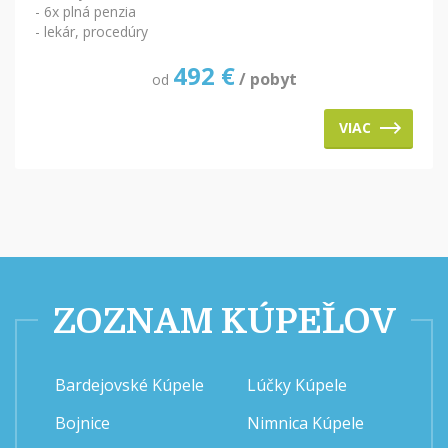
- 6x plná penzia
- lekár, procedúry
492
€
/ pobyt
od
VIAC
ZOZNAM KÚPEĽOV
Bardejovské Kúpele
Lúčky Kúpele
Bojnice
Nimnica Kúpele