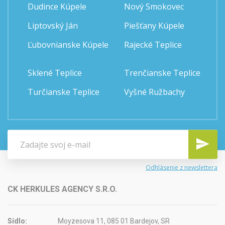
Dudince Kúpele
Nový Smokovec
Liptovský Ján
Piešťany Kúpele
Ľubovnianske Kúpele
Rajecké Teplice
Sklené Teplice
Trenčianske Teplice
Turčianske Teplice
Vyšné Ružbachy
Odhlásenie z newslettera
CK HERKULES AGENCY S.R.O.
Sídlo:
Moyzesova 11, 085 01 Bardejov, SR