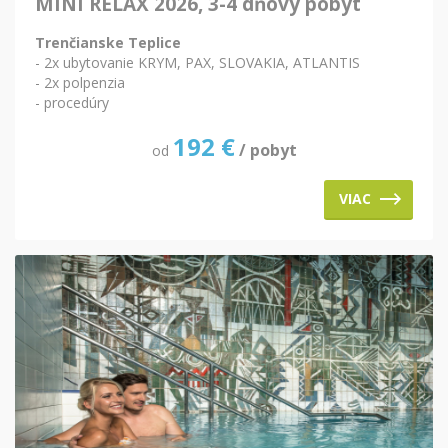
MINI RELAX 2026, 3-4 dňový pobyt
Trenčianske Teplice
- 2x ubytovanie KRYM, PAX, SLOVAKIA, ATLANTIS
- 2x polpenzia
- procedúry
192
€
/ pobyt
od
VIAC