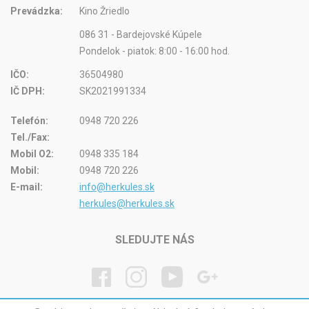
Prevádzka:
Kino Žriedlo
086 31 - Bardejovské Kúpele
Pondelok - piatok: 8:00 - 16:00 hod.
IČO:
36504980
IČ DPH:
SK2021991334
Telefón:
0948 720 226
Tel./Fax:
Mobil O2:
0948 335 184
Mobil:
0948 720 226
E-mail:
info@herkules.sk
herkules@herkules.sk
SLEDUJTE NÁS