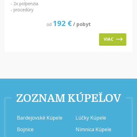
- 2x polpenzia
- procedúry
192
€
/ pobyt
od
VIAC
ZOZNAM KÚPEĽOV
Bardejovské Kúpele
Lúčky Kúpele
Bojnice
Nimnica Kúpele