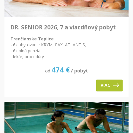
DR. SENIOR 2026, 7 a viacdňový pobyt
Trenčianske Teplice
- 6x ubytovanie KRYM, PAX, ATLANTIS,
- 6x plná penzia
- lekár, procedúry
474
€
/ pobyt
od
VIAC