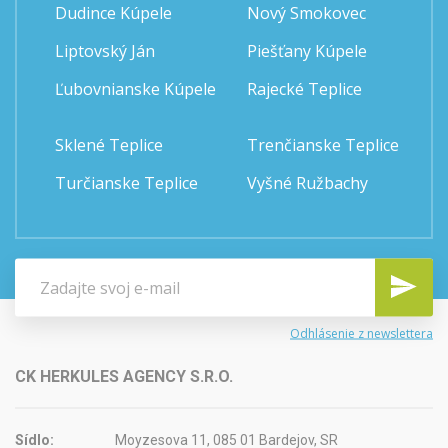
Dudince Kúpele
Nový Smokovec
Liptovský Ján
Piešťany Kúpele
Ľubovnianske Kúpele
Rajecké Teplice
Sklené Teplice
Trenčianske Teplice
Turčianske Teplice
Vyšné Ružbachy
Odhlásenie z newslettera
CK HERKULES AGENCY S.R.O.
Sídlo:
Moyzesova 11, 085 01 Bardejov, SR