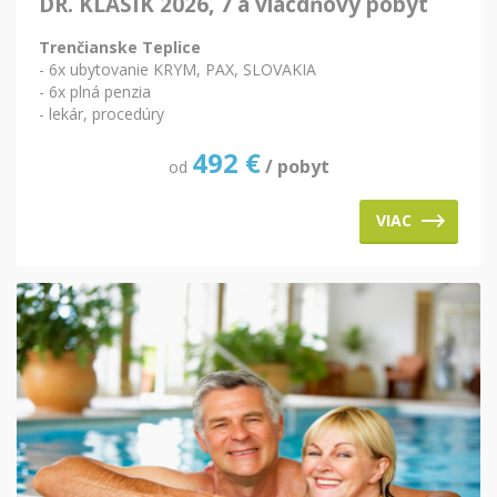
DR. KLASIK 2026, 7 a viacdňový pobyt
Trenčianske Teplice
- 6x ubytovanie KRYM, PAX, SLOVAKIA
- 6x plná penzia
- lekár, procedúry
492
€
/ pobyt
od
VIAC