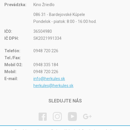
Prevádzka:
Kino Žriedlo
086 31 - Bardejovské Kúpele
Pondelok - piatok: 8:00 - 16:00 hod.
IČO:
36504980
IČ DPH:
SK2021991334
Telefón:
0948 720 226
Tel./Fax:
Mobil O2:
0948 335 184
Mobil:
0948 720 226
E-mail:
info@herkules.sk
herkules@herkules.sk
SLEDUJTE NÁS