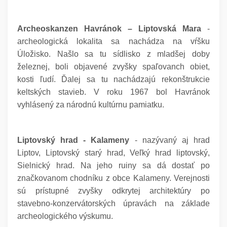
Archeoskanzen Havránok – Liptovská Mara
-
archeologická lokalita sa nachádza na vŕšku
Úložisko. Našlo sa tu sídlisko z mladšej doby
železnej, boli objavené zvyšky spaľovanch obiet,
kosti ľudí. Ďalej sa tu nachádzajú rekonštrukcie
keltských stavieb. V roku 1967 bol Havránok
vyhlásený za národnú kultúrnu pamiatku.
Liptovský hrad - Kalameny
- nazývaný aj hrad
Liptov, Liptovský starý hrad, Veľký hrad liptovský,
Sielnický hrad. Na jeho ruiny sa dá dostať po
značkovanom chodníku z obce Kalameny. Verejnosti
sú prístupné zvyšky odkrytej architektúry po
stavebno-konzervátorských úpravách na základe
archeologického výskumu.