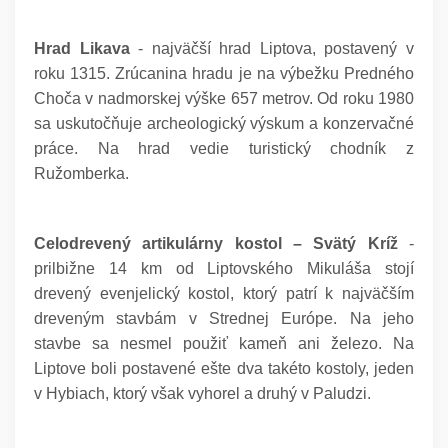
Hrad Likava
- najväčší hrad Liptova, postavený v
roku 1315. Zrúcanina hradu je na výbežku Predného
Choča v nadmorskej výške 657 metrov. Od roku 1980
sa uskutočňuje archeologický výskum a konzervačné
práce. Na hrad vedie turistický chodník z
Ružomberka.
Celodrevený artikulárny kostol – Svätý Kríž
-
prilbižne 14 km od Liptovského Mikuláša stojí
drevený evenjelický kostol, ktorý patrí k najväčším
dreveným stavbám v Strednej Európe. Na jeho
stavbe sa nesmel použiť kameň ani železo. Na
Liptove boli postavené ešte dva takéto kostoly, jeden
v Hybiach, ktorý však vyhorel a druhý v Paludzi.