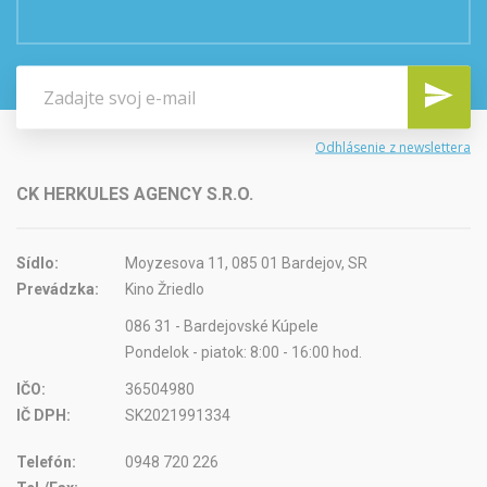
Odhlásenie z newslettera
CK HERKULES AGENCY S.R.O.
Sídlo:
Moyzesova 11, 085 01 Bardejov, SR
Prevádzka:
Kino Žriedlo
086 31 - Bardejovské Kúpele
Pondelok - piatok: 8:00 - 16:00 hod.
IČO:
36504980
IČ DPH:
SK2021991334
Telefón:
0948 720 226