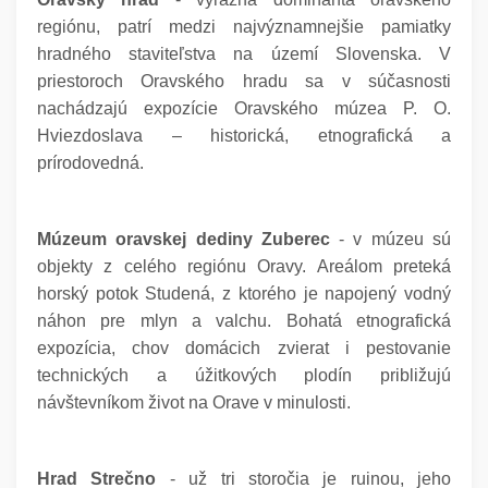
regiónu, patrí medzi najvýznamnejšie pamiatky
hradného staviteľstva na území Slovenska. V
priestoroch Oravského hradu sa v súčasnosti
nachádzajú expozície Oravského múzea P. O.
Hviezdoslava – historická, etnografická a
prírodovedná.
Múzeum oravskej dediny Zuberec
- v múzeu sú
objekty z celého regiónu Oravy. Areálom preteká
horský potok Studená, z ktorého je napojený vodný
náhon pre mlyn a valchu. Bohatá etnografická
expozícia, chov domácich zvierat i pestovanie
technických a úžitkových plodín približujú
návštevníkom život na Orave v minulosti.
Hrad Strečno
- už tri storočia je ruinou, jeho