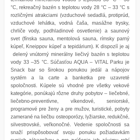
°C, rekreačný bazén s teplotou vody 28 °C – 33 °C s
rozličnými atrakciami (vzduchové sedadlá, protiprúd,
vzduchové lehátka, vodná čaša, masážne trysky,
chrliče vody, podhladinové osvetlenie) a saunový
svet (fínska sauna, mentolová sauna, rímsky parný
kúpeľ, Kneippov kúpeľ a tepidárium). K dispozíí je aj
delený vnútorný minerálny liečivý bazén s teplotou
vody 33 –35 °C. Súčasťou AQUA – VITAL Parku je
Snack bar so širokou ponukou jedál a nápojov
systém a la carte a banketka pre uzavreté
spoločnosti.
Kúpele sú vhodné pre všetky vekové
kategórie, ponúkajú rôzne druhy pobytov – liečebné,
liečebno-preventívne, víkendové, seniorské,
programové pre ženy a pre mužov, turistické, pobyty
zamerané na liečbu osteoporózy, lyžiarske, redukčné,
silvestrovské, veľkonočné.
Vedenie spoločnosti sa
snaží prispôsobovať svoju ponuku požiadavkám