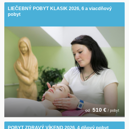
LIEČEBNÝ POBYT KLASIK 2026, 6 a viacdňový
pobyt
510
€
od
/ pobyt
POBYT ZDRAVÝ VÍKEND 2026, 4 dňový pobyt