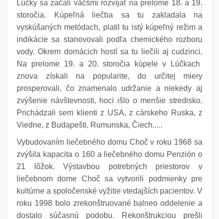
Lúčky sa začali väčšmi rozvíjať na prelome 18. a 19.
storočia. Kúpeľná liečba sa tu zakladala na
vyskúšaných metódach, platil tu istý kúpeľný režim a
indikácie sa stanovovali podľa chemického rozboru
vody. Okrem domácich hostí sa tu liečili aj cudzinci.
Na prelome 19. a 20. storočia kúpele v Lúčkach
znova získali na popularite, do určitej miery
prosperovali, čo znamenalo udržanie a niekedy aj
zvýšenie návštevnosti, hoci išlo o menšie stredisko.
Prichádzali sem klienti z USA, z cárskeho Ruska, z
Viedne, z Budapešti, Rumunska, Čiech.....
Vybudovaním liečebného domu Choč v roku 1968 sa
zvýšila kapacita o 160 a liečebného domu Penzión o
21 lôžok. Výstavbou potrebných priestorov v
liečebnom dome Choč sa vytvorili podmienky pre
kultúrne a spoločenské vyžitie vtedajších pacientov. V
roku 1998 bolo zrekonštruované balneo oddelenie a
dostalo súčasnú podobu. Rekonštrukciou prešli