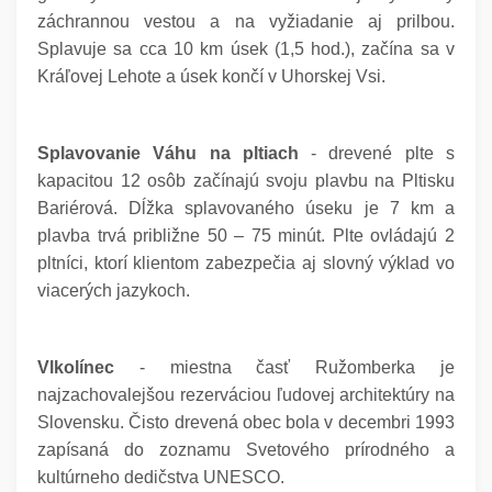
záchrannou vestou a na vyžiadanie aj prilbou.
Splavuje sa cca 10 km úsek (1,5 hod.), začína sa v
Kráľovej Lehote a úsek končí v Uhorskej Vsi.
Splavovanie Váhu na pltiach
- drevené plte s
kapacitou 12 osôb začínajú svoju plavbu na Pltisku
Bariérová. Dĺžka splavovaného úseku je 7 km a
plavba trvá približne 50 – 75 minút. Plte ovládajú 2
pltníci, ktorí klientom zabezpečia aj slovný výklad vo
viacerých jazykoch.
Vlkolínec
- miestna časť Ružomberka je
najzachovalejšou rezerváciou ľudovej architektúry na
Slovensku. Čisto drevená obec bola v decembri 1993
zapísaná do zoznamu Svetového prírodného a
kultúrneho dedičstva UNESCO.