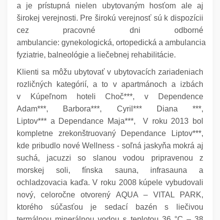
a je prístupná nielen ubytovaným hosťom ale aj
širokej verejnosti.
Pre širokú verejnosť sú k dispozícii
cez pracovné dni odborné
ambulancie: gynekologická, ortopedická a ambulancia
fyziatrie, balneológie a liečebnej rehabilitácie.
Klienti sa môžu ubytovať v ubytovacích zariadeniach
rozličných kategórií, a to v apartmánoch a izbách
v Kúpeľnom hoteli Choč***, v Dependence
Adam***, Barbora***, Cyril*** Diana ***,
Liptov*** a Dependance Maja***, V roku 2013 bol
kompletne zrekonštruovaný Dependance Liptov***,
kde pribudlo nové Wellness - soľná jaskyňa mokrá aj
suchá, jacuzzi so slanou vodou pripravenou z
morskej soli, fínska sauna, infrasauna a
ochladzovacia kaďa. V roku 2008 kúpele vybudovali
nový, celoročne otvorený AQUA – VITAL PARK,
ktorého súčasťou je sedací bazén s liečivou
termálnou minerálnou vodou s teplotou 36 °C – 38