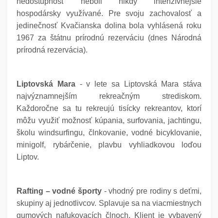
nedostupnosť neboli nikdy intenzívnejšie
hospodársky využívané. Pre svoju zachovalosť a
jedinečnosť Kvačianska dolina bola vyhlásená roku
1967 za štátnu prírodnú rezerváciu (dnes Národná
prírodná rezervácia).
Liptovská Mara
- v lete sa Liptovská Mara stáva
najvýznamnejším rekreačným strediskom.
Každoročne sa tu rekreujú tisícky rekreantov, ktorí
môžu využiť možnosť kúpania, surfovania, jachtingu,
školu windsurfingu, člnkovanie, vodné bicyklovanie,
minigolf, rybárčenie, plavbu vyhliadkovou loďou
Liptov.
Rafting – vodné športy
- vhodný pre rodiny s deťmi,
skupiny aj jednotlivcov. Splavuje sa na viacmiestnych
gumových nafukovacích člnoch. Klient je vybavený