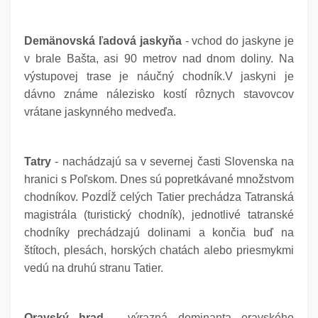
Demänovská ľadová jaskyňa
- vchod do jaskyne je
v brale Bašta, asi 90 metrov nad dnom doliny. Na
výstupovej trase je náučný chodník.V jaskyni je
dávno známe nálezisko kostí rôznych stavovcov
vrátane jaskynného medveďa.
Tatry
- nachádzajú sa v severnej časti Slovenska na
hranici s Poľskom. Dnes sú popretkávané množstvom
chodníkov. Pozdĺž celých Tatier prechádza Tatranská
magistrála (turistický chodník), jednotlivé tatranské
chodníky prechádzajú dolinami a končia buď na
štítoch, plesách, horských chatách alebo priesmykmi
vedú na druhú stranu Tatier.
Oravský hrad
- výrazná dominanta oravského