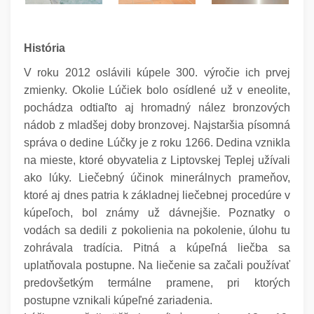
História
V roku 2012 oslávili kúpele 300. výročie ich prvej
zmienky.
Okolie Lúčiek bolo osídlené už v eneolite,
pochádza
odtiaľto
aj hromadný nález bronzových
nádob z mladšej doby bronzovej. Najstaršia písomná
správa o dedine Lúčky je z roku 1266. Dedina vznikla
na mieste, ktoré obyvatelia z Liptovskej Teplej užívali
ako lúky.
Liečebný účinok minerálnych prameňov,
ktoré aj dnes patria k základnej liečebnej procedúre v
kúpeľoch, bol známy už dávnejšie. Poznatky o
vodách sa dedili z pokolienia na pokolenie, úlohu tu
zohrávala tradícia. Pitná a kúpeľná liečba sa
uplatňovala postupne. Na liečenie sa začali používať
predovšetkým termálne pramene, pri ktorých
postupne vznikali kúpeľné zariadenia.