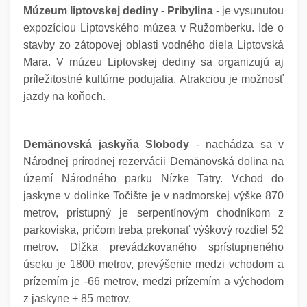
Múzeum liptovskej dediny - Pribylina
- je vysunutou
expozíciou Liptovského múzea v Ružomberku. Ide o
stavby zo zátopovej oblasti vodného diela Liptovská
Mara. V múzeu Liptovskej dediny sa organizujú aj
príležitostné kultúrne podujatia. Atrakciou je možnosť
jazdy na koňoch.
Demänovská jaskyňa Slobody
- nachádza sa v
Národnej prírodnej rezervácii Demänovská dolina na
území Národného parku Nízke Tatry. Vchod do
jaskyne v dolinke Točište je v nadmorskej výške 870
metrov, prístupný je serpentínovým chodníkom z
parkoviska, pričom treba prekonať výškový rozdiel 52
metrov. Dĺžka prevádzkovaného sprístupneného
úseku je 1800 metrov, prevýšenie medzi vchodom a
prízemím je -66 metrov, medzi prízemím a východom
z jaskyne + 85 metrov.