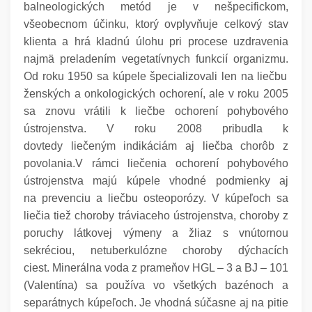
balneologických metód je v nešpecifickom,
všeobecnom účinku, ktorý ovplyvňuje celkový stav
klienta a hrá kladnú úlohu pri procese uzdravenia
najmä preladením vegetatívnych funkcií organizmu.
Od roku 1950 sa kúpele špecializovali len na liečbu
ženských a onkologických ochorení, ale v roku 2005
sa znovu vrátili k liečbe ochorení pohybového
ústrojenstva. V roku 2008 pribudla k
dovtedy liečeným indikáciám aj liečba chorôb z
povolania.V rámci liečenia ochorení pohybového
ústrojenstva majú kúpele vhodné podmienky aj
na prevenciu a liečbu osteoporózy. V kúpeľoch sa
liečia tiež choroby tráviaceho ústrojenstva, choroby z
poruchy látkovej výmeny a žliaz s vnútornou
sekréciou, netuberkulózne choroby dýchacích
ciest. Minerálna voda z prameňov HGL – 3 a BJ – 101
(Valentína) sa používa vo všetkých bazénoch a
separátnych kúpeľoch. Je vhodná súčasne aj na pitie