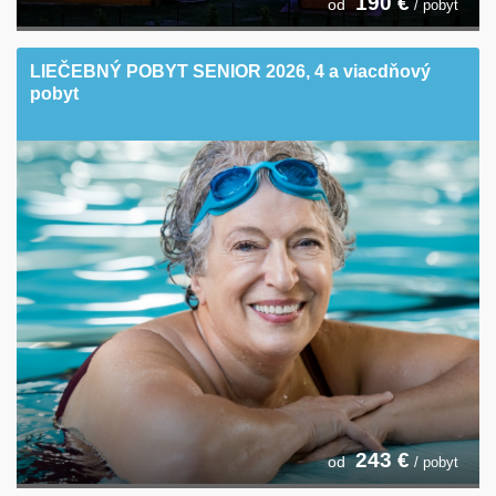
190
€
od
/ pobyt
LIEČEBNÝ POBYT SENIOR 2026, 4 a viacdňový
pobyt
243
€
od
/ pobyt