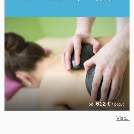
612
€
od
/ pobyt
Viac...