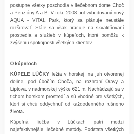
postupne všetky poschodia v liečebnom dome Choč
a Penzióny A a B.
V roku 2008 bol vybudovaný nový
AQUA - VITAL Park, ktorý sa plánuje neustále
rozširovať. Stále sa však pracuje na skvalitňovaní
prostredia a služieb v kúpeľoch, ktoré pomôžu k
zvýšeniu spokojnosti všetkých klientov.
O kúpeľoch
KÚPELE LÚČKY
ležia v horskej, na juh otvorenej
doline, pod úbočím Choča, na rozhraní Oravy a
Liptova, v nadmorskej výške 621 m. Nachádzajú sa v
tichom horskom prostredí a sú vhodné pre všetkých,
ktorí si chcú oddýchnuť od každodenného rušného
života.
Kúpeľná liečba v Lúčkach patrí medzi
najefektívnejšie liečebné metódy. Podstata všetkých