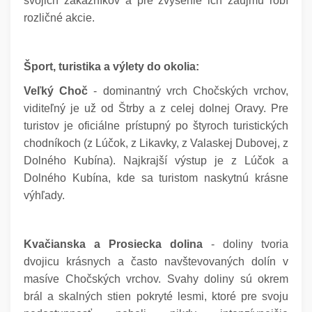
svojich zákazníkov a pre zvýšenie ich záujmu robí
rozličné akcie.
Šport, turistika a výlety do okolia:
Veľký Choč
- dominantný vrch Chočských vrchov,
viditeľný je už od Štrby a z celej dolnej Oravy. Pre
turistov je oficiálne prístupný po štyroch turistických
chodníkoch (z Lúčok, z Likavky, z Valaskej Dubovej, z
Dolného Kubína). Najkrajší výstup je z Lúčok a
Dolného Kubína, kde sa turistom naskytnú krásne
výhľady.
Kvačianska a Prosiecka dolina
- doliny tvoria
dvojicu krásnych a často navštevovaných dolín v
masíve Chočských vrchov. Svahy doliny sú okrem
brál a skalných stien pokryté lesmi, ktoré pre svoju