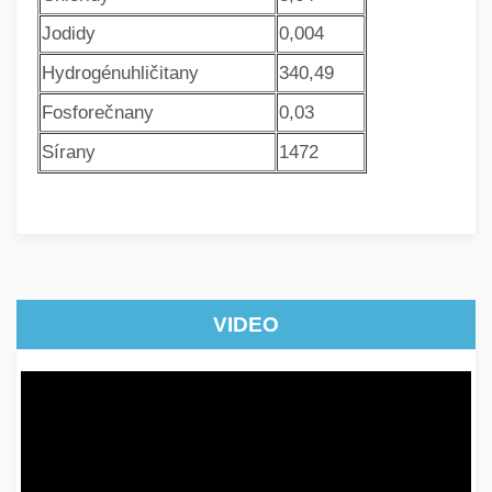
Jodidy
0,004
Hydrogénuhličitany
340,49
Fosforečnany
0,03
Sírany
1472
VIDEO