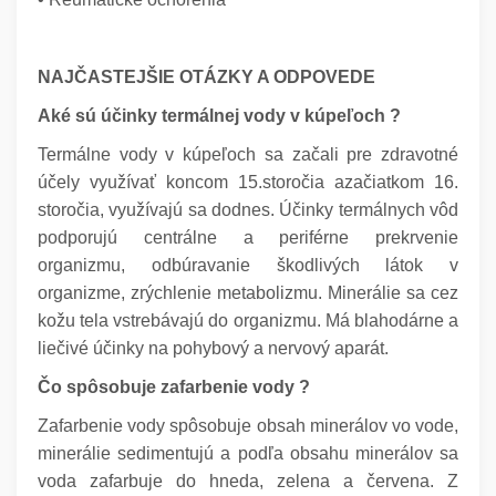
NAJČASTEJŠIE OTÁZKY A ODPOVEDE
Aké sú účinky termálnej vody v kúpeľoch ?
Termálne vody v kúpeľoch sa začali pre zdravotné
účely využívať koncom 15.storočia azačiatkom 16.
storočia, využívajú sa dodnes. Účinky termálnych vôd
podporujú centrálne a periférne prekrvenie
organizmu, odbúravanie škodlivých látok v
organizme, zrýchlenie metabolizmu. Minerálie sa cez
kožu tela vstrebávajú do organizmu. Má blahodárne a
liečivé účinky na pohybový a nervový aparát.
Čo spôsobuje zafarbenie vody ?
Zafarbenie vody spôsobuje obsah minerálov vo vode,
minerálie sedimentujú a podľa obsahu minerálov sa
voda zafarbuje do hneda, zelena a červena. Z