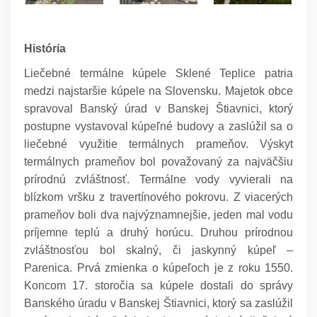
História
Liečebné termálne kúpele Sklené Teplice patria
medzi najstaršie kúpele na Slovensku. Majetok obce
spravoval Banský úrad v Banskej Štiavnici, ktorý
postupne vystavoval kúpeľné budovy a zaslúžil sa o
liečebné využitie termálnych prameňov. Výskyt
termálnych prameňov bol považovaný za najväčšiu
prírodnú zvláštnosť. Termálne vody vyvierali na
blízkom vršku z travertínového pokrovu. Z viacerých
prameňov boli dva najvýznamnejšie, jeden mal vodu
príjemne teplú a druhý horúcu. Druhou prírodnou
zvláštnosťou bol skalný, či jaskynný kúpeľ –
Parenica.
Prvá zmienka o kúpeľoch je z roku 1550.
Koncom 17. storočia sa kúpele dostali do správy
Banského úradu v Banskej Štiavnici, ktorý sa zaslúžil