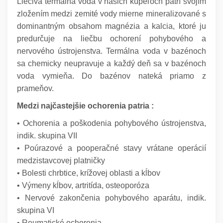
Liečivá termálna voda v našich kúpeľoch patrí svojím
zložením medzi zemité vody mierne mineralizované s
dominantným obsahom magnézia a kalcia, ktoré ju
predurčuje na liečbu ochorení pohybového a
nervového ústrojenstva. Termálna voda v bazénoch
sa chemicky neupravuje a každý deň sa v bazénoch
voda vymieňa. Do bazénov nateká priamo z
prameňov.
Medzi najčastejšie ochorenia patria :
• Ochorenia a poškodenia pohybového ústrojenstva,
indik. skupina VII
• Poúrazové a pooperačné stavy vrátane operácií
medzistavcovej platničky
• Bolesti chrbtice, krížovej oblasti a kĺbov
• Výmeny kĺbov, artritída, osteoporóza
• Nervové zakončenia pohybového aparátu, indik.
skupina VI
• Reumatické ochorenia