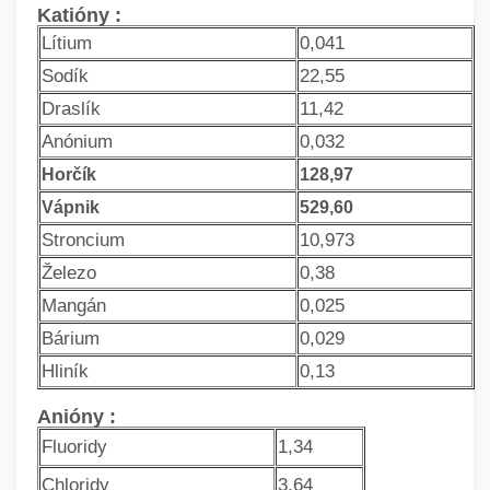
Katióny :
Lítium
0,041
Sodík
22,55
Draslík
11,42
Anónium
0,032
Horčík
128,97
Vápnik
529,60
Stroncium
10,973
Železo
0,38
Mangán
0,025
Bárium
0,029
Hliník
0,13
Anióny :
Fluoridy
1,34
Chloridy
3,64