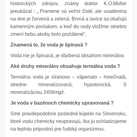
historických zdrojov, známy doktor K.O.Moller
preukázal : „ Pramene sú veľmi čisté, ale usadenina
na dne je červená a zelená. Brvná a lavice sa obaľujú
kamenným povlakom, a keď do vody vložíme striebro
zmení farbu akoby bolo pozlátené“.
Znamená to, že voda je špinavá ?
Voda nie je špinavá, je sfarbená obsahom minerálov.
Aké druhy minerálov obsahuje termálna voda ?
Termálna voda je síranovo – vápenato – horečnatá,
stredne mineralizovaná, hypotonická. S
mineralizáciou 2456mg/l.
Je voda v bazénoch chemicky upravovaná ?
Sme pravdepodobne posledné kúpele na Slovensku,
ktoré vodu chemicky neupravujú, iba ju ochladzujeme
na teplotu prípustnú pre ľudský organizmus.