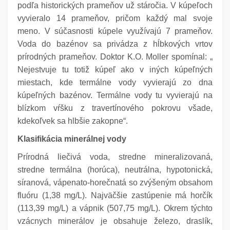
podľa historických prameňov už stáročia. V kúpeľoch
vyvieralo 14 prameňov, pričom každý mal svoje
meno. V súčasnosti kúpele využívajú 7 prameňov.
Voda do bazénov sa privádza z hĺbkových vrtov
prírodných prameňov. Doktor K.O. Moller spomínal: „
Nejestvuje tu totiž kúpeľ ako v iných kúpeľných
miestach, kde termálne vody vyvierajú zo dna
kúpeľných bazénov. Termálne vody tu vyvierajú na
blízkom vŕšku z travertínového pokrovu všade,
kdekoľvek sa hlbšie zakopne“.
Klasifikácia minerálnej vody
Prírodná liečivá voda, stredne mineralizovaná,
stredne termálna (horúca), neutrálna, hypotonická,
síranová, vápenato-horečnatá so zvýšeným obsahom
fluóru (1,38 mg/L). Najväčšie zastúpenie má horčík
(113,39 mg/L) a vápnik (507,75 mg/L). Okrem týchto
vzácnych minerálov je obsahuje železo, draslík,