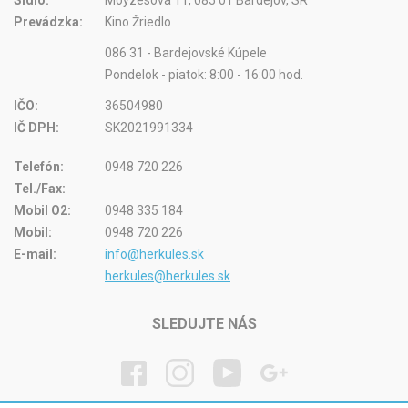
Sídlo:
Moyzesova 11, 085 01 Bardejov, SR
Prevádzka:
Kino Žriedlo
086 31 - Bardejovské Kúpele
Pondelok - piatok: 8:00 - 16:00 hod.
IČO:
36504980
IČ DPH:
SK2021991334
Telefón:
0948 720 226
Tel./Fax:
Mobil O2:
0948 335 184
Mobil:
0948 720 226
E-mail:
info@herkules.sk
herkules@herkules.sk
SLEDUJTE NÁS