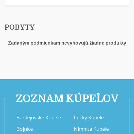
POBYTY
Zadaným podmienkam nevyhovujú žiadne produkty
ZOZNAM KÚPEĽOV
Bardejovské Kúpele
Lúčky Kúpele
Bojnice
Nimnica Kúpele