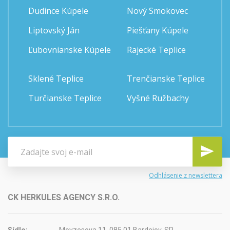
Dudince Kúpele
Nový Smokovec
Liptovský Ján
Piešťany Kúpele
Ľubovnianske Kúpele
Rajecké Teplice
Sklené Teplice
Trenčianske Teplice
Turčianske Teplice
Vyšné Ružbachy
Odhlásenie z newslettera
CK HERKULES AGENCY S.R.O.