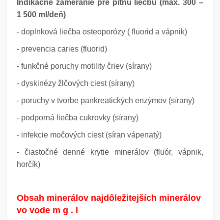
Indikačné zameranie pre pitnú liečbu (max. 300 –
1 500 ml/deň)
- doplnková liečba osteoporózy ( fluorid a vápnik)
- prevencia caries (fluorid)
- funkčné poruchy motility čriev (sírany)
- dyskinézy žlčových ciest (sírany)
- poruchy v tvorbe pankreatických enzýmov (sírany)
- podporná liečba cukrovky (sírany)
- infekcie močových ciest (síran vápenatý)
- čiastočné denné krytie minerálov (fluór, vápnik,
horčík)
Obsah minerálov najdôležitejších minerálov
vo vode m g . l