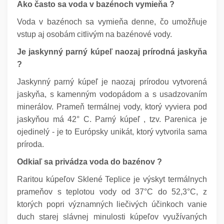
Ako často sa voda v bazénoch vymieňa ?
Voda v bazénoch sa vymieňa denne, čo umožňuje
vstup aj osobám citlivým na bazénové vody.
Je jaskynný parný kúpeľ naozaj prírodná jaskyňa
?
Jaskynný parný kúpeľ je naozaj prírodou vytvorená
jaskyňa, s kamenným vodopádom a s usadzovaním
minerálov. Prameň termálnej vody, ktorý vyviera pod
jaskyňou má 42° C. Parný kúpeľ , tzv. Parenica je
ojedinelý - je to Európsky unikát, ktorý vytvorila sama
príroda.
Odkiaľ sa privádza voda do bazénov ?
Raritou kúpeľov Sklené Teplice je výskyt termálnych
prameňov s teplotou vody od 37°C do 52,3°C, z
ktorých popri významných liečivých účinkoch vanie
duch starej slávnej minulosti kúpeľov využívaných