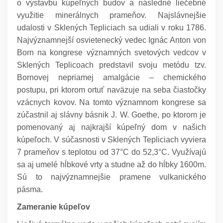
o výstavbu kúpeľných budov a následné liečebné
využitie minerálnych prameňov.
Najslávnejšie
udalosti v Sklených Tepliciach sa udiali v roku 1786.
Najvýznamnejší osvietenecký vedec Ignác Anton von
Born na kongrese
významných svetových vedcov v
Sklených Teplicoach
predstavil svoju metódu tzv.
Bornovej nepriamej amalgácie – chemického
postupu, pri ktorom ortuť naväzuje na seba čiastočky
vzácnych kovov.
Na tomto významnom kongrese sa
zúčastnil aj slávny básnik J. W. Goethe, po ktorom je
pomenovaný aj najkrajší kúpeľný dom v našich
kúpeľoch.
V súčasnosti v Sklených Tepliciach vyviera
7 prameňov s teplotou od 37°C do 52,3°C. Využívajú
sa aj umelé hĺbkové vrty a studne až do hĺbky 1600m.
Sú to najvýznamnejšie pramene vulkanického
pásma.
Zameranie kúpeľov